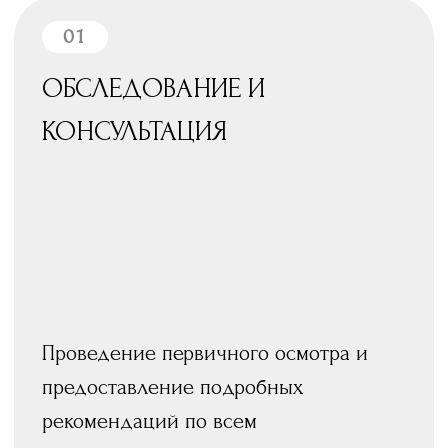
Дополнительное обучение
2016 г.
— «Восстановление анатомической
формы передней и боковой группы зубов в
эстетических реставрациях» А.В. Ветчинкин
2016 г.
— «Эндодонтия от А до Я» А.Д.
Островский
2016 г.
— «Техника выполнения основных
клинических протоколов в эндодонтии.
Острая боль и неотложная помощь в
эндодонтии» А.В. Болячин
2017 г.
— «Простая композитная реставрация:
основы. Что нужно знать каждому
стоматологу» Дмитрий Николаев
2021 г.
— «Essential Shape» Jordi Manayta