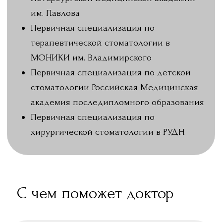
КОНСУЛЬТАЦИЯ
ЗУБОВ
Качественное 
Проведение первичного осмотра и
пульпита и пе
предоставление подробных
использовани
рекомендаций по всем
методов, нап
стоматологическим проблемам,
максимальное
включая диагностику и составление
естественных 
индивидуального плана лечения.
предотвращен