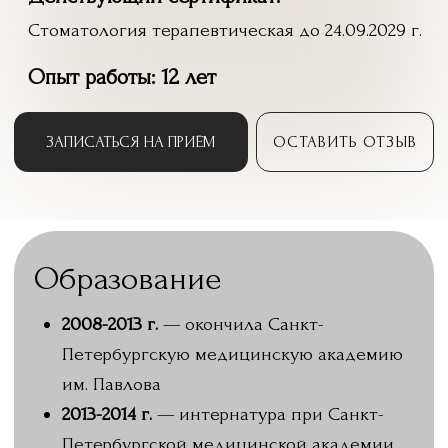
им. Павлова
2013-2014 г.
— интернатура при Санкт-
Петербургской медицинской академии
им. Павлова
Первичная специализация по
терапевтической стоматологии в
МОНИКИ им. Владимирского
Первичная специализация по детской
стоматологии Российская Медицинская
академия последипломного образования
Первичная специализация по
хирургической стоматологии в РУДН
С чем поможет доктор
01
02
ОБСЛЕДОВАНИЕ И
ЛЕЧЕНИЕ И