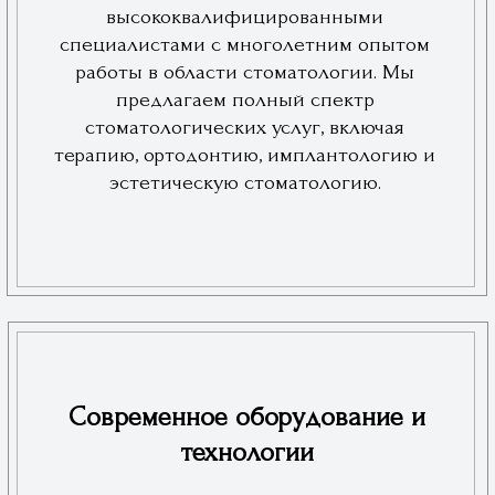
системы компьютерного
моделирования, чтобы обеспечить
нашим пациентам наилучшие
результаты и комфорт во время
лечения.
Индивидуальный подход и забота
о пациентах
Мы уделяем особое внимание каждому
пациенту, предлагая индивидуальные
планы лечения, учитывающие все
особенности и пожелания. Наша клиника
создаёт уютную и дружелюбную атмосферу,
чтобы каждый пациент чувствовал себя
комфортно и уверенно. Мы заботимся о
вашем здоровье и стремимся сделать
каждый визит к стоматологу максимально
приятным и безболезненным.