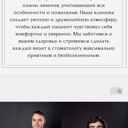
ФИО
Иванов Александр Петрович
Выберите клинику
Ваш контактный телефон
+7
Нажимая на кнопку, вы соглашаетесь с
условиями
Политики обработки
персональных данных
и даете
согласие
на
обработку своих персональных данных
Оставить заявку