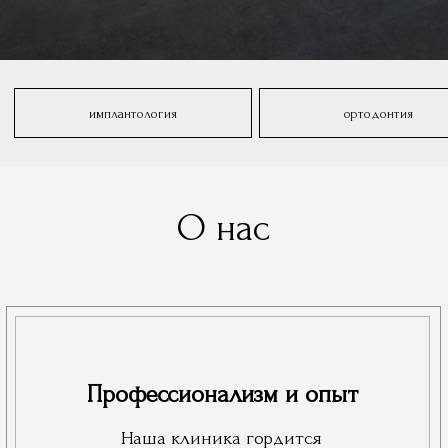
Профессионализм и опыт
Наша клиника гордится
высококвалифицированными
специалистами с многолетним опытом
работы в области стоматологии. Мы
предлагаем полный спектр
стоматологических услуг, включая
терапию, ортодонтию, имплантологию и
эстетическую стоматологию.
Современное оборудование и
технологии
Мы инвестируем в новейшие
стоматологические установки,
цифровые рентген-аппараты и