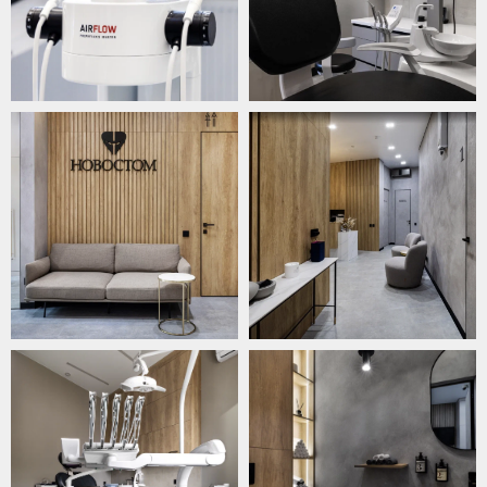
Записаться на приём
ФИО
Иванов Александр Петрович
Выберите клинику
Ваш контактный телефон
+7
Нажимая на кнопку, вы соглашаетесь с
условиями
Политики обработки
персональных данных
и даете
согласие
на