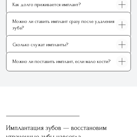
Как долго приживается имплант?
Выберите клинику
Можно ли ставить имплант сразу после удаления
зуба?
Ваш контактный телефон
+7
Сколько служат импланты?
Нажимая на кнопку, вы соглашаетесь с
условиями
Политики обработки
Можно ли поставить имплант, если мало кости?
персональных данных
и даете
согласие
на
обработку своих персональных данных
Оставить заявку
Имплантация зубов — восстановим
утраченные зубы навсегда