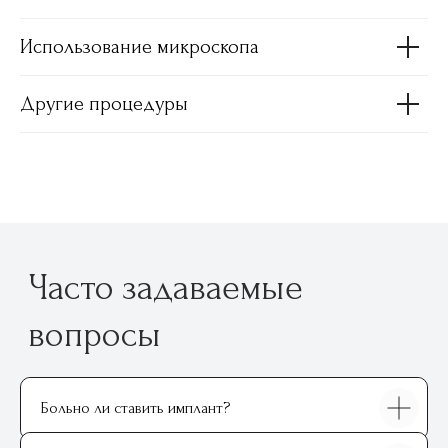
Использование микроскопа
Другие процедуры
Записаться на приём
ФИО
Больно ли ставить имплант?
Иванов Александр Петрович