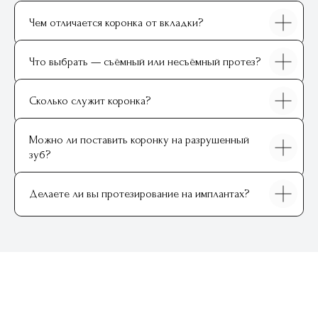
Чем отличается коронка от вкладки?
Что выбрать — съёмный или несъёмный протез?
Записаться на приём
Сколько служит коронка?
ФИО
Иванов Александр Петрович
Можно ли поставить коронку на разрушенный
зуб?
Выберите клинику
Делаете ли вы протезирование на имплантах?
Ваш контактный телефон
+7
Нажимая на кнопку, вы соглашаетесь с
условиями
Политики обработки
персональных данных
и даете
согласие
на
обработку своих персональных данных