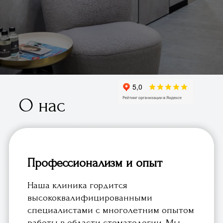
О нас
Профессионализм и опыт
Наша клиника гордится
высококвалифицированными
специалистами с многолетним опытом
работы в области стоматологии. Мы
предлагаем полный спектр
стоматологических услуг, включая
терапию, ортодонтию, имплантологию и
эстетическую стоматологию.
Современное оборудование и
технологии
Мы инвестируем в новейшие
стоматологические установки,