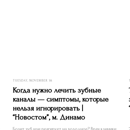
TUESDAY, NOVEMBER 18
Когда нужно лечить зубные
каналы — симптомы, которые
нельзя игнорировать |
“Новостом”, м. Динамо
и
Болит зуб или реагирует на холодное? Врач клиники