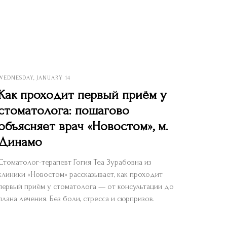
WEDNESDAY, JANUARY 14
Как проходит первый приём у
стоматолога: пошагово
объясняет врач «Новостом», м.
Динамо
Стоматолог-терапевт Гогия Теа Зурабовна из
клиники «Новостом» рассказывает, как проходит
первый приём у стоматолога — от консультации до
плана лечения. Без боли, стресса и сюрпризов.