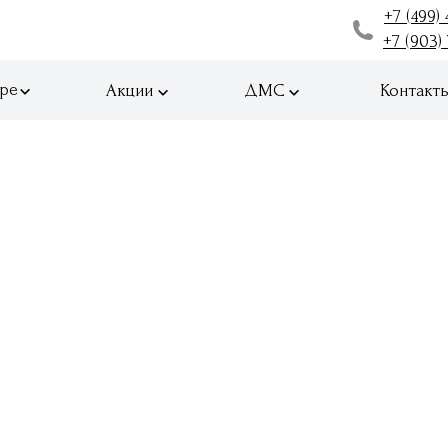
+7 (499) 
+7 (903)
ре
Акции
ДМС
Контакт
Цены
Отзывы
ва
Контакты
Ко