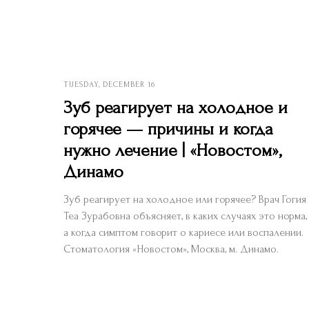
TUESDAY, DECEMBER 16
Зуб реагирует на холодное и
горячее — причины и когда
нужно лечение | «Новостом»,
Динамо
Зуб реагирует на холодное или горячее? Врач Гогия
Теа Зурабовна объясняет, в каких случаях это норма,
а когда симптом говорит о кариесе или воспалении.
Стоматология «Новостом», Москва, м. Динамо.