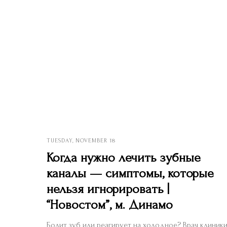
TUESDAY, NOVEMBER 18
Когда нужно лечить зубные
каналы — симптомы, которые
нельзя игнорировать |
“Новостом”, м. Динамо
Болит зуб или реагирует на холодное? Врач клиник