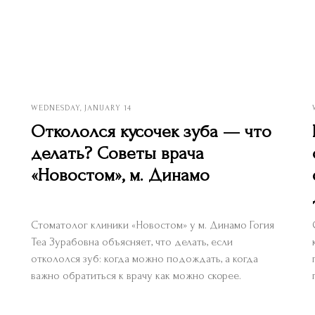
WEDNESDAY, JANUARY 14
Откололся кусочек зуба — что
делать? Советы врача
«Новостом», м. Динамо
Стоматолог клиники «Новостом» у м. Динамо Гогия
Теа Зурабовна объясняет, что делать, если
откололся зуб: когда можно подождать, а когда
важно обратиться к врачу как можно скорее.