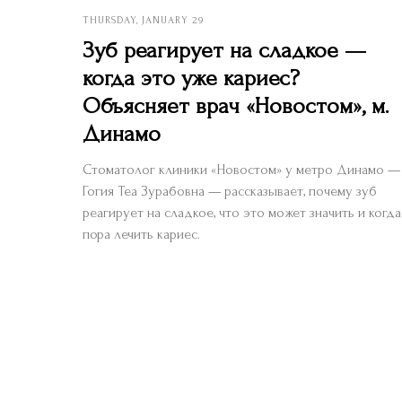
THURSDAY, JANUARY 29
Зуб реагирует на сладкое —
когда это уже кариес?
Объясняет врач «Новостом», м.
Динамо
Стоматолог клиники «Новостом» у метро Динамо —
Гогия Теа Зурабовна — рассказывает, почему зуб
реагирует на сладкое, что это может значить и когда
пора лечить кариес.