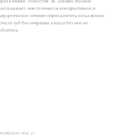
Врач клиники “Новостом” (м. Динамо, Москва)
рассказывает, чем отличается консервативное и
хирургическое лечение периодонтита, когда можно
спасти зуб без операции, а когда без неё не
обойтись.
WEDNESDAY, MAY 21