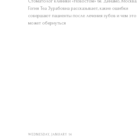
Стоматолог клиники «Новостом» (м. Динамо, Москва
Гогия Теа Зурабовна рассказывает, какие ошибки
совершают пациенты после лечения зубов и чем это
может обернуться
WEDNESDAY, JANUARY 14