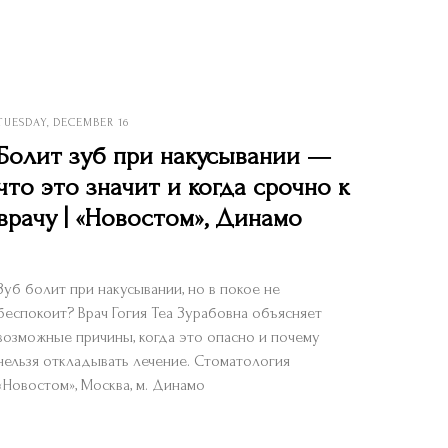
TUESDAY, DECEMBER 16
Болит зуб при накусывании —
что это значит и когда срочно к
врачу | «Новостом», Динамо
Зуб болит при накусывании, но в покое не
беспокоит? Врач Гогия Теа Зурабовна объясняет
возможные причины, когда это опасно и почему
нельзя откладывать лечение. Стоматология
«Новостом», Москва, м. Динамо