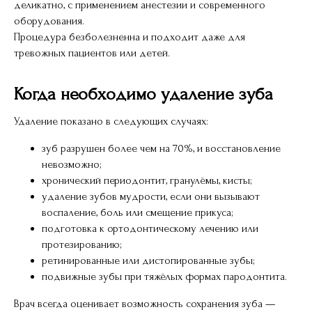
Записаться на приём
деликатно, с применением анестезии и современного
оборудования.
ФИО
Процедура безболезненна и подходит даже для
тревожных пациентов или детей.
Иванов Александр Петрович
Выберите клинику
Когда необходимо удаление зуба
Удаление показано в следующих случаях:
Ваш контактный телефон
зуб разрушен более чем на 70%, и восстановление
+7
невозможно;
хронический периодонтит, гранулёмы, кисты;
удаление зубов мудрости, если они вызывают
Нажимая на кнопку, вы соглашаетесь с
условиями
Политики обработки
воспаление, боль или смещение прикуса;
персональных данных
и даете
согласие
на
подготовка к ортодонтическому лечению или
обработку своих персональных данных
протезированию;
ретинированные или дистопированные зубы;
Оставить заявку
подвижные зубы при тяжёлых формах пародонтита.
Врач всегда оценивает возможность сохранения зуба —