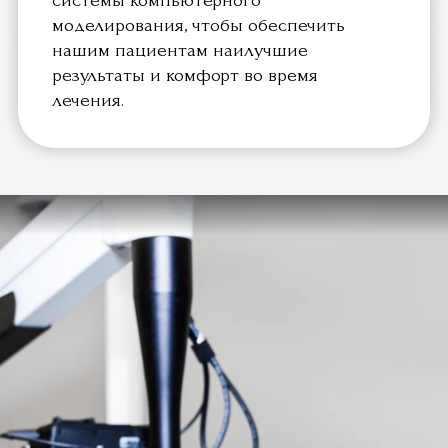
удаление нерва
удаление лунки зуба
зуба
профессиональная гигиена
Эстетика клиники в
деталях