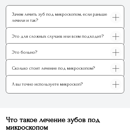
ФИО
Зачем лечить зуб под микроскопом, если раньше
Иванов Александр Петрович
лечили и так?
Выберите клинику
Это для сложных случаев или всем подходит?
Это больно?
Ваш контактный телефон
+7
Сколько стоит лечение под микроскопом?
Нажимая на кнопку, вы соглашаетесь с
условиями
Политики обработки
А вы точно используете микроскоп?
персональных данных
и даете
согласие
на
обработку своих персональных данных
Оставить заявку
Что такое лечение зубов под
микроскопом