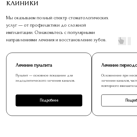
клиники
Мы оказываем полный спектр стоматологических
услуг — от профилактики до сложной
имплантации. Ознакомьтесь с популярными
направлениями лечения и восстановление зубов.
Лечение пульпита
Лечение периодо
Пульпит — основное показание для
Осложнение при нес
эндодонтического лечения каналов.
лечении каналов, част
повторного вмешатель
Подробнее
Подро