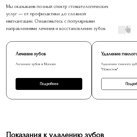
персональных данных
и даете
согласие
на
Мы оказываем полный спектр стоматологических
обработку своих персональных данных
услуг — от профилактики до сложной
имплантации. Ознакомьтесь с популярными
Оставить заявку
направлениями лечения и восстановление зубов.
Лечение зубов
Удаление гнилог
Лечение зубов в Москве
Удаление гнилого зуб
"Новостом"
Подробнее
Подро
Показания к удалению зубов