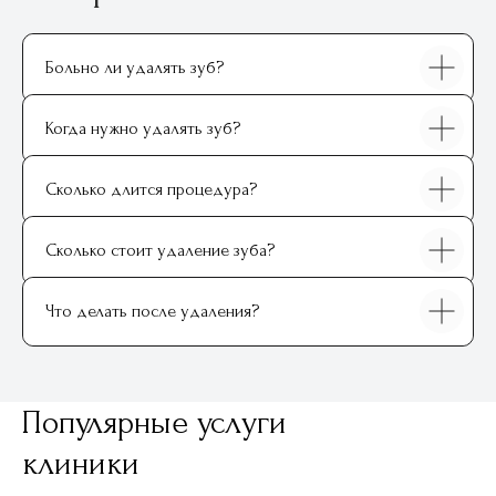
Больно ли удалять зуб?
Когда нужно удалять зуб?
Записаться на приём
Сколько длится процедура?
ФИО
Иванов Александр Петрович
Сколько стоит удаление зуба?
Выберите клинику
Что делать после удаления?
Ваш контактный телефон
Популярные услуги
+7
клиники
Нажимая на кнопку, вы соглашаетесь с
условиями
Политики обработки