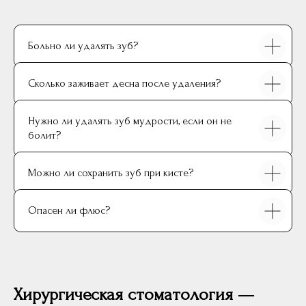
Ваш контактный телефон
Больно ли удалять зуб?
+7
Сколько заживает десна после удаления?
Нажимая на кнопку, вы соглашаетесь с
условиями
Политики обработки
персональных данных
и даете
согласие
на
Нужно ли удалять зуб мудрости, если он не
обработку своих персональных данных
болит?
Оставить заявку
Можно ли сохранить зуб при кисте?
Опасен ли флюс?
Хирургическая стоматология —