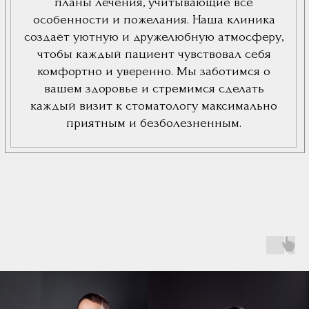
флюс на десне
удаление флюса
Наши врачи
флюс на щеке
флюс зуба
Коллектив клиники