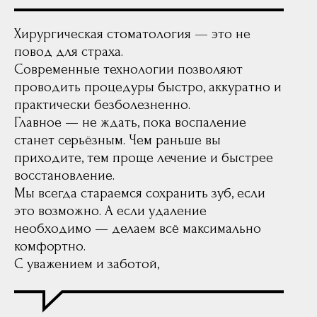
Ваш контактный телефон
+7
Хирургическая стоматология — это не
повод для страха.
Нажимая на кнопку, вы соглашаетесь с
Современные технологии позволяют
условиями
Политики обработки
персональных данных
и даете
согласие
на
проводить процедуры быстро, аккуратно и
обработку своих персональных данных
практически безболезненно.
Главное — не ждать, пока воспаление
Оставить заявку
станет серьёзным. Чем раньше вы
приходите, тем проще лечение и быстрее
восстановление.
Мы всегда стараемся сохранить зуб, если
Вы также можете написать
нам в Телеграм канал
это возможно. А если удаление
необходимо — делаем всё максимально
Написать
комфортно.
Часто задаваемые вопросы
С уважением и заботой,