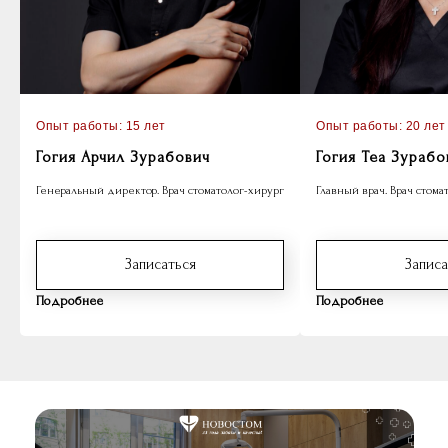
Опыт работы: 15 лет
Опыт работы: 20 лет
Гогия Арчил Зурабович
Гогия Теа Зурабо
Генеральный директор. Врач стоматолог-хирург
Главный врач. Врач стома
Записаться
Записа
Подробнее
Подробнее