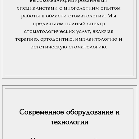
Современное оборудование и
технологии
Мы инвестируем в новейшие
стоматологические установки,
цифровые рентген-аппараты и
системы компьютерного
моделирования, чтобы обеспечить
нашим пациентам наилучшие
результаты и комфорт во время
лечения.
Индивидуальный подход и забота
о пациентах
Мы уделяем особое внимание каждому
пациенту, предлагая индивидуальные
планы лечения, учитывающие все
особенности и пожелания. Наша клиника
создаёт уютную и дружелюбную атмосферу,
чтобы каждый пациент чувствовал себя