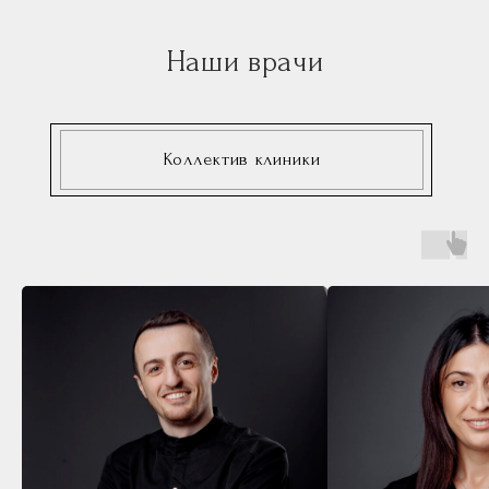
Врач
Ваше имя
Ваш телефон
+7
Нажимая на кнопку, вы
соглашаетесь с условиями
политики
конфиденциальности и даете
согласие на обработку своих
персональных данных
Записаться
*Чтобы оставить несколько заявок,
обновите пожалуйста страницу
Эстетика клиники в деталях