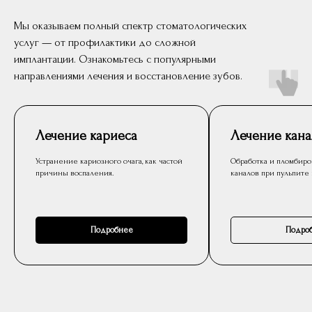
Мы оказываем полный спектр стоматологических
услуг — от профилактики до сложной
имплантации. Ознакомьтесь с популярными
направлениями лечения и восстановление зубов.
Лечение кариеса
Лечение кана
Устранение кариозного очага, как частой
Обработка и пломбиро
причины воспаления.
каналов при пульпите
Подробнее
Подро