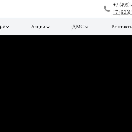
+7 (499) 
+7 (903)
ре
Акции
ДМС
Контакт
Цены
Отзывы
ва
Контакты
Ко