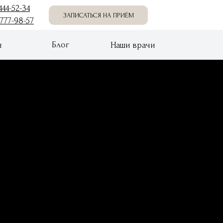
444-52-34
ЗАПИСАТЬСЯ НА ПРИËМ
 777-98-57
Блог
ы
Наши врачи
нтакты