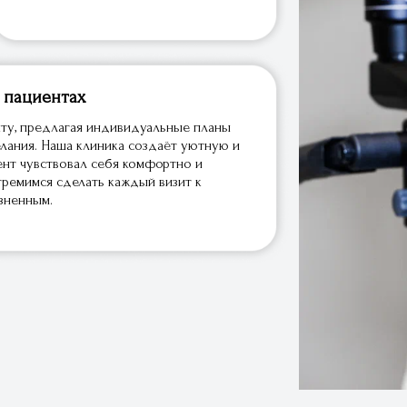
опедия
хирургия
эндодонтия
 пациентах
ту, предлагая индивидуальные планы
лания. Наша клиника создаёт уютную и
нт чувствовал себя комфортно и
тремимся сделать каждый визит к
зненным.